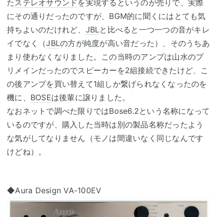
た
ステレオサウンド
を実現するというのが売りで、実際
にその通りだったのですが、BGM的に聞くにはとても気
持ちよいのだけれど、
JBL
と比べると一つ一つの音がキレ
イでなく（
JBL
の方が純度が高い音だった）、そのうちあ
まり使わなくなりました。この当時のアンプは山水のプ
リメインだったのでスピーカーを2組接続できたけど、こ
の後アンプを買い替えて1組しか繋げられなくなったのを
機に、
BOSE
は後輩に譲りました。
なおネットで調べた限りではBose6.2という名称になって
いるのですが、購入した当時は別の製品名称だったよう
な気がしてなりません（モノは間違いなく同じなんです
けどね）。
◆Aura Design VA-100EV