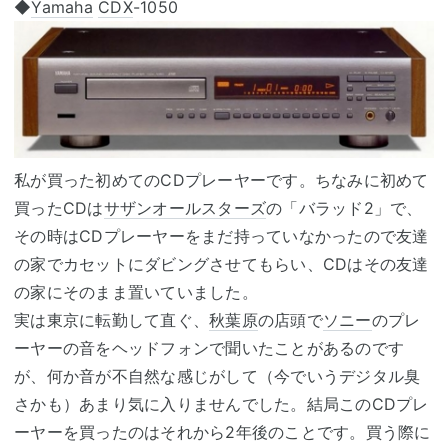
◆
Yamaha
CDX
-1050
私が買った初めてのCDプレーヤーです。ちなみに初めて
買ったCDは
サザンオールスターズ
の「バラッド2」で、
その時はCDプレーヤーをまだ持っていなかったので友達
の家でカセットにダビングさせてもらい、CDはその友達
の家にそのまま置いていました。
実は東京に転勤して直ぐ、
秋葉原
の店頭で
ソニー
のプレ
ーヤーの音をヘッドフォンで聞いたことがあるのです
が、何か音が不自然な感じがして（今でいうデジタル臭
さかも）あまり気に入りませんでした。結局このCDプレ
ーヤーを買ったのはそれから2年後のことです。買う際に