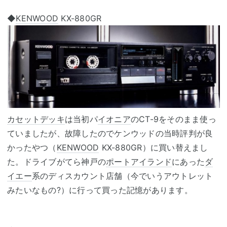
◆
KENWOOD
KX-880GR
カセットデッキ
は当初パ
イオニア
のCT-9をそのまま使っ
ていましたが、故障したのでケンウッドの当時評判が良
かったやつ（
KENWOOD
KX-880GR）に買い替えまし
た。ドライブがてら神戸の
ポートアイランド
にあった
ダ
イエー
系のディスカウント店舗（今でいうアウトレット
みたいなもの?）に行って買った記憶があります。