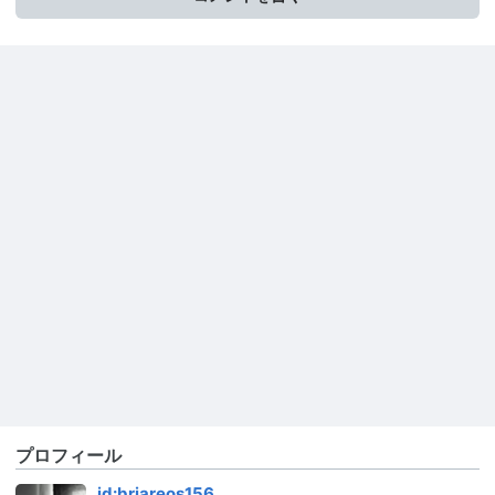
プロフィール
id:briareos156