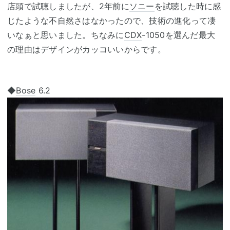
店頭で試聴しましたが、2年前に
ソニー
を試聴した時に感
じたような不自然さはなかったので、技術の進化って凄
いなぁと思いました。ちなみに
CDX
-1050を選んだ最大
の理由はデザインがカッコいいからです。
◆
Bose
6.2