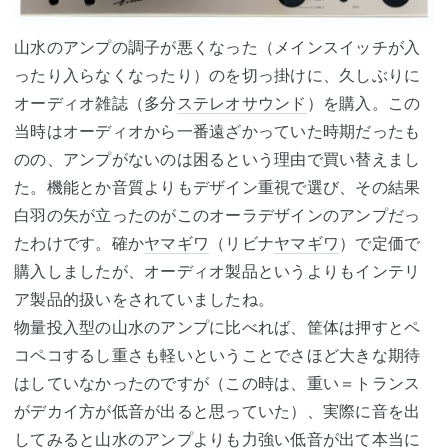
山水のアンプの調子が悪くなった（メインスイッチが入
ったり入らなくなったり）のを切っ掛けに、久しぶりに
オーディオ雑誌（多分
ステレオサウンド
）を購入。この
当時はオーディオから一番遠ざかっていた時期だったも
のの、アンプがないのは困るという理由で買い替えまし
た。機能とか音質よりもデザイン重視で選び、その結果
白羽の矢が立ったのがこのオーラデザインのアンプだっ
たわけです。確か
ヤマギワ
（リビナ
ヤマギワ
）で定価で
購入しましたが、オーディオ製品というよりもインテリ
ア製品的扱いをされていましたね。
物量投入型の山水のアンプに比べれば、筐体は押すとペ
コペコするし重さも軽いということでさほど大きな期待
はしていなかったのですが（この時は、重い＝トランス
がデカイ方が低音が出ると思っていた）、実際に音を出
してみると山水のアンプよりも力強い低音が出て本当に